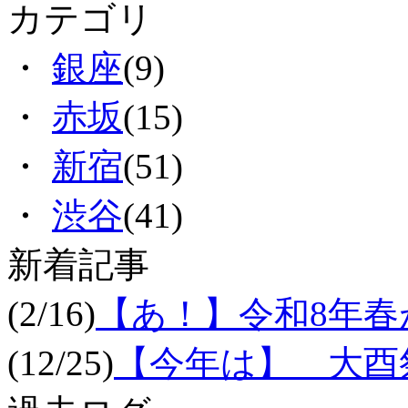
カテゴリ
・
銀座
(9)
・
赤坂
(15)
・
新宿
(51)
・
渋谷
(41)
新着記事
(2/16)
【あ！】令和8年
(12/25)
【今年は】 大酉祭