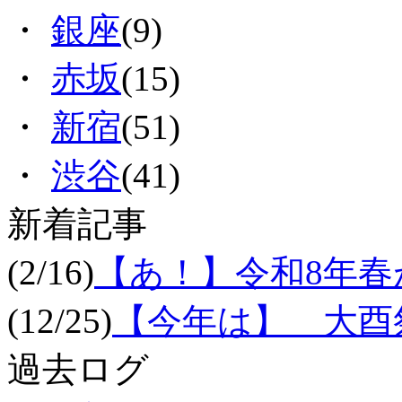
・
銀座
(9)
・
赤坂
(15)
・
新宿
(51)
・
渋谷
(41)
新着記事
(2/16)
【あ！】令和8年
(12/25)
【今年は】 大酉祭
過去ログ