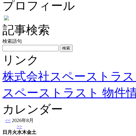
プロフィール
記事検索
検索語句
リンク
株式会社スペーストラス
スペーストラスト 物件
カレンダー
<<
2026年8月
>>
日
月
火
水
木
金
土