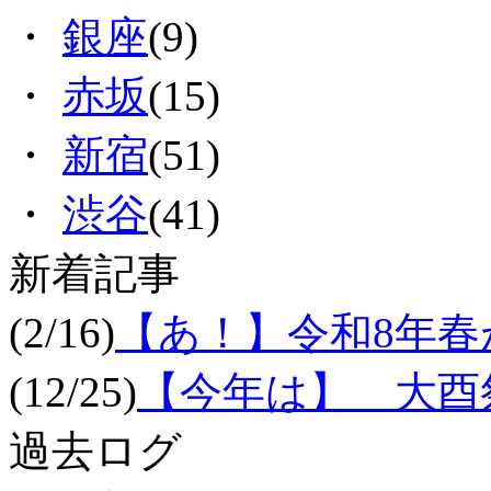
・
銀座
(9)
・
赤坂
(15)
・
新宿
(51)
・
渋谷
(41)
新着記事
(2/16)
【あ！】令和8年
(12/25)
【今年は】 大酉祭
過去ログ