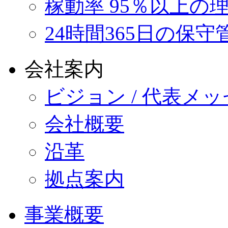
稼動率 95％以上の
24時間365日の保守
会社案内
ビジョン / 代表メ
会社概要
沿革
拠点案内
事業概要